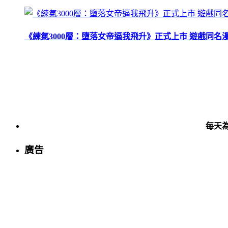
《練氣3000層：墮落女帝逼我飛升》正式上市 遊戲同名
每天
廣告