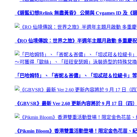
《碧藍幻想Relink 無盡黃昏》 公開與 Cygames ID
《RO 仙境傳說：世界之旅》半週年主題月啟動 多重慶
「巴哈姆特」、「峇妮＆峇儂」、「坦忒菈＆拉緹卡」等
《GBVSR》最新 Ver 2.60 更新內容將於 9 月 17 日（四）
《Pikmin Bloom》香港雙重活動登場！限定金色花