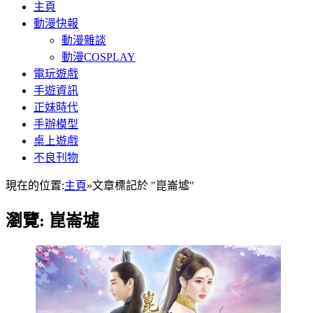
主頁
動漫快報
動漫雜談
動漫COSPLAY
電玩遊戲
手遊資訊
正妹時代
手辦模型
桌上遊戲
不良刊物
現在的位置:
主頁
»
文章標記於 "崑崙墟"
瀏覽:
崑崙墟