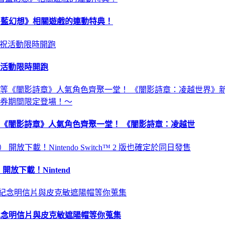
 及《碧藍幻想》相關遊戲的連動特典！
祝活動限時開跑
《闇影詩章》人氣角色齊聚一堂！ 《闇影詩章：凌越世
 開放下載！Nintend
苗、紀念明信片與皮克敏遮陽帽等你蒐集