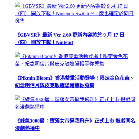
《GBVSR》最新 Ver 2.60 更新內容將於 9 月 17 日
（四） 開放下載！Nintend
《Pikmin Bloom》香港雙重活動登場！限定金色花苗、
紀念明信片與皮克敏遮陽帽等你蒐集
《練氣3000層：墮落女帝逼我飛升》正式上市 遊戲同名
漫劇熱播中