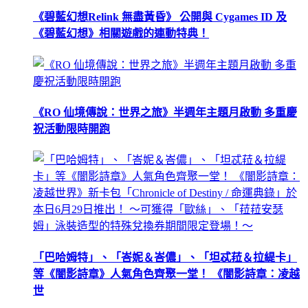
《碧藍幻想Relink 無盡黃昏》 公開與 Cygames ID 及
《碧藍幻想》相關遊戲的連動特典！
《RO 仙境傳說：世界之旅》半週年主題月啟動 多重慶
祝活動限時開跑
「巴哈姆特」、「峇妮＆峇儂」、「坦忒菈＆拉緹卡」
等《闇影詩章》人氣角色齊聚一堂！ 《闇影詩章：凌越
世