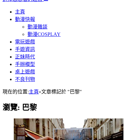
主頁
動漫快報
動漫雜談
動漫COSPLAY
電玩遊戲
手遊資訊
正妹時代
手辦模型
桌上遊戲
不良刊物
現在的位置:
主頁
»
文章標記於 "巴黎"
瀏覽:
巴黎