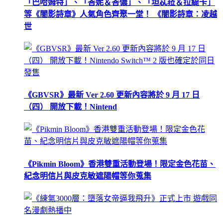
「巴哈姆特」、「峇妮＆峇儂」、「坦忒菈＆拉緹卡」
等《闇影詩章》人氣角色齊聚一堂！ 《闇影詩章：凌越
世
《GBVSR》最新 Ver 2.60 更新內容將於 9 月 17 日
（四） 開放下載！Nintend
《Pikmin Bloom》香港雙重活動登場！限定金色花苗、
紀念明信片與皮克敏遮陽帽等你蒐集