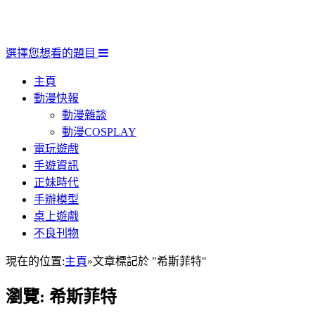
選擇您想看的題目
主頁
動漫快報
動漫雜談
動漫COSPLAY
電玩遊戲
手遊資訊
正妹時代
手辦模型
桌上遊戲
不良刊物
現在的位置:
主頁
»
文章標記於 "希斯菲特"
瀏覽:
希斯菲特