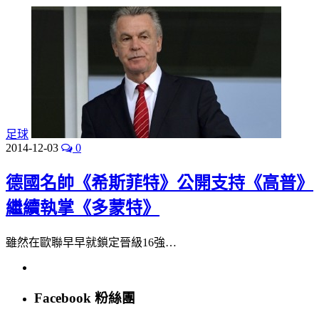
足球
2014-12-03
0
德國名帥《希斯菲特》公開支持《高普》
繼續執掌《多蒙特》
雖然在歐聯早早就鎖定晉級16強…
Facebook 粉絲團