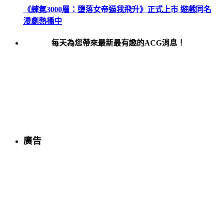
《練氣3000層：墮落女帝逼我飛升》正式上市 遊戲同名
漫劇熱播中
每天為您帶來最新最有趣的ACG消息！
廣告