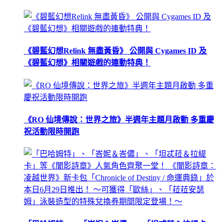
《碧藍幻想Relink 無盡黃昏》 公開與 Cygames ID 及
《碧藍幻想》相關遊戲的連動特典！
《RO 仙境傳說：世界之旅》半週年主題月啟動 多重慶
祝活動限時開跑