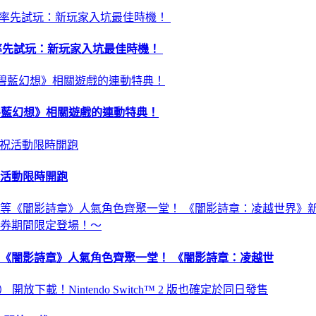
昏》率先試玩：新玩家入坑最佳時機！
 及《碧藍幻想》相關遊戲的連動特典！
祝活動限時開跑
《闇影詩章》人氣角色齊聚一堂！ 《闇影詩章：凌越世