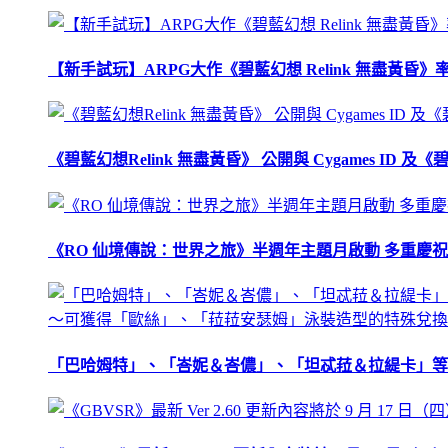
【新手試玩】ARPG大作《碧藍幻想 Relink 無盡黃
《碧藍幻想Relink 無盡黃昏》 公開與 Cygames ID
《RO 仙境傳說：世界之旅》半週年主題月啟動 多重慶
「巴哈姆特」、「峇妮＆峇儂」、「坦忒菈＆拉緹卡」等