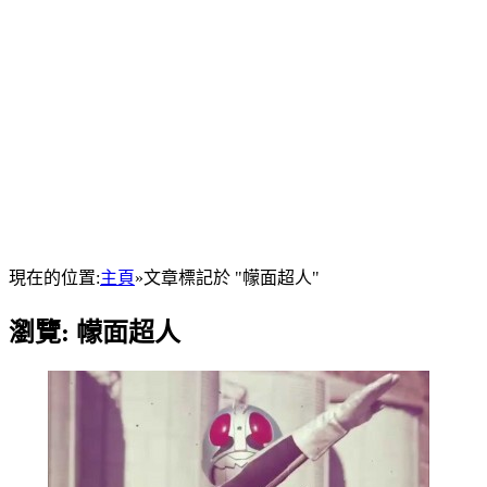
現在的位置:
主頁
»
文章標記於 "幪面超人"
瀏覽:
幪面超人