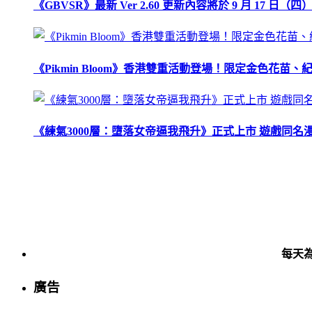
《GBVSR》最新 Ver 2.60 更新內容將於 9 月 17 日（四）
《Pikmin Bloom》香港雙重活動登場！限定金色花
《練氣3000層：墮落女帝逼我飛升》正式上市 遊戲同名
每天
廣告