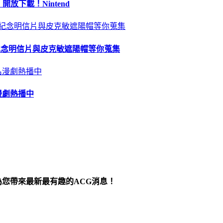
 開放下載！Nintend
苗、紀念明信片與皮克敏遮陽帽等你蒐集
漫劇熱播中
為您帶來最新最有趣的ACG消息！