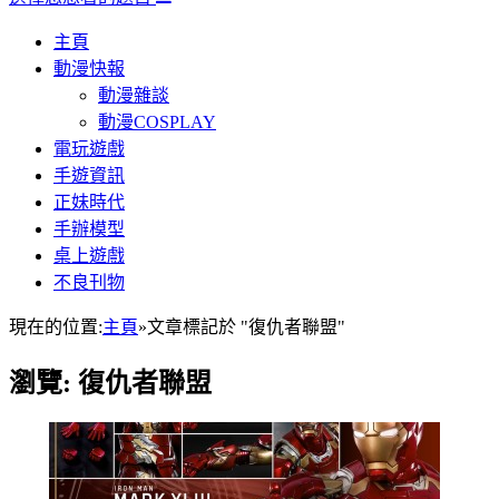
主頁
動漫快報
動漫雜談
動漫COSPLAY
電玩遊戲
手遊資訊
正妹時代
手辦模型
桌上遊戲
不良刊物
現在的位置:
主頁
»
文章標記於 "復仇者聯盟"
瀏覽:
復仇者聯盟