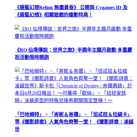
《碧藍幻想Relink 無盡黃昏》 公開與 Cygames ID 及
《碧藍幻想》相關遊戲的連動特典！
《RO 仙境傳說：世界之旅》半週年主題月啟動 多重慶
祝活動限時開跑
「巴哈姆特」、「峇妮＆峇儂」、「坦忒菈＆拉緹卡」
等《闇影詩章》人氣角色齊聚一堂！ 《闇影詩章：凌越
世