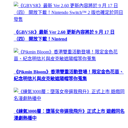
《GBVSR》最新 Ver 2.60 更新內容將於 9 月 17 日
（四） 開放下載！Nintend
《Pikmin Bloom》香港雙重活動登場！限定金色花苗、
紀念明信片與皮克敏遮陽帽等你蒐集
《練氣3000層：墮落女帝逼我飛升》正式上市 遊戲同名
漫劇熱播中