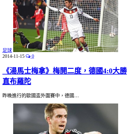
足球
2014-11-15
0
《湯馬士梅拿》梅開二度，德國4:0大勝
直布羅陀
昨晚進行的歐國盃外圍賽中，德國…