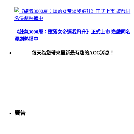
《練氣3000層：墮落女帝逼我飛升》正式上市 遊戲同名
漫劇熱播中
每天為您帶來最新最有趣的ACG消息！
廣告