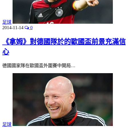
足球
2014-11-14
0
《拿姆》對德國隊於的歐國盃前景充滿信
心
德國國家隊在歐國盃外圍賽中開局…
足球