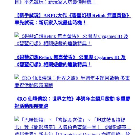
【新手試玩】ARPG大作《碧藍幻想 Relink 無盡黃昏》
率先試玩：新玩家入坑最佳時機！
《碧藍幻想Relink 無盡黃昏》 公開與 Cygames ID 及
《碧藍幻想》相關遊戲的連動特典！
《RO 仙境傳說：世界之旅》半週年主題月啟動 多重慶
祝活動限時開跑