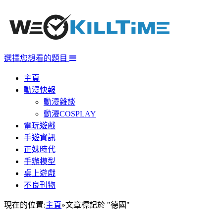
選擇您想看的題目
主頁
動漫快報
動漫雜談
動漫COSPLAY
電玩遊戲
手遊資訊
正妹時代
手辦模型
桌上遊戲
不良刊物
現在的位置:
主頁
»
文章標記於 "德國"