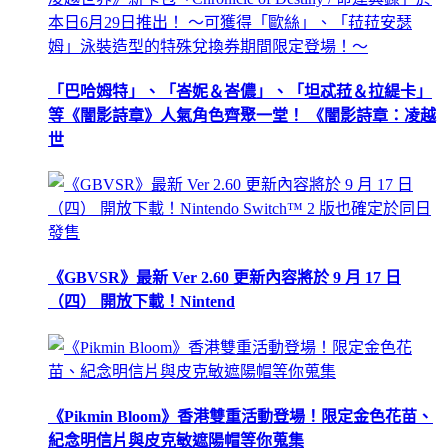
「巴哈姆特」、「峇妮＆峇儂」、「坦忒菈＆拉緹卡」
等《闇影詩章》人氣角色齊聚一堂！ 《闇影詩章：凌越
世
《GBVSR》最新 Ver 2.60 更新內容將於 9 月 17 日
（四） 開放下載！Nintend
《Pikmin Bloom》香港雙重活動登場！限定金色花苗、
紀念明信片與皮克敏遮陽帽等你蒐集