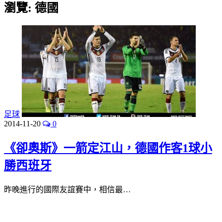
瀏覽:
德國
足球
2014-11-20
0
《卻奧斯》一箭定江山，德國作客1球小
勝西班牙
昨晚進行的國際友誼賽中，相信最…