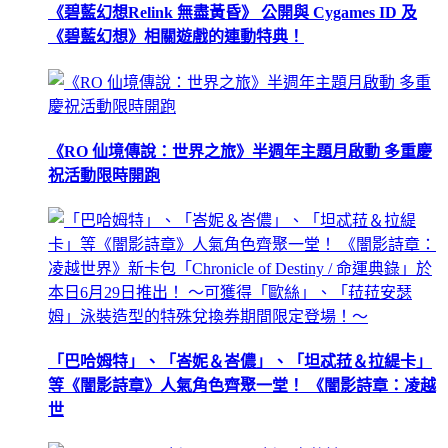
《碧藍幻想Relink 無盡黃昏》 公開與 Cygames ID 及
《碧藍幻想》相關遊戲的連動特典！
《RO 仙境傳說：世界之旅》半週年主題月啟動 多重慶
祝活動限時開跑
「巴哈姆特」、「峇妮＆峇儂」、「坦忒菈＆拉緹卡」
等《闇影詩章》人氣角色齊聚一堂！ 《闇影詩章：凌越
世