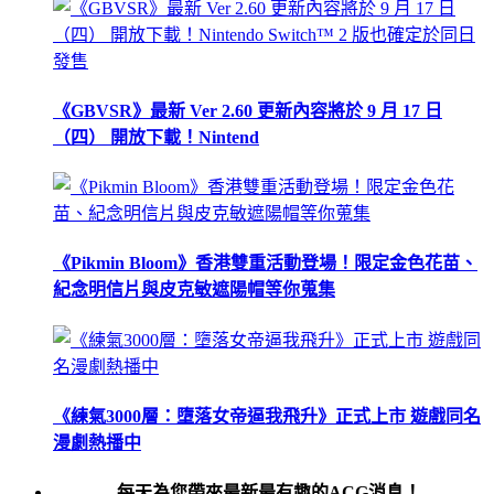
《GBVSR》最新 Ver 2.60 更新內容將於 9 月 17 日
（四） 開放下載！Nintend
《Pikmin Bloom》香港雙重活動登場！限定金色花苗、
紀念明信片與皮克敏遮陽帽等你蒐集
《練氣3000層：墮落女帝逼我飛升》正式上市 遊戲同名
漫劇熱播中
每天為您帶來最新最有趣的ACG消息！