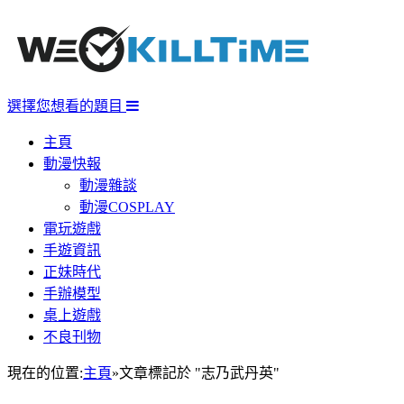
選擇您想看的題目
主頁
動漫快報
動漫雜談
動漫COSPLAY
電玩遊戲
手遊資訊
正妹時代
手辦模型
桌上遊戲
不良刊物
現在的位置:
主頁
»
文章標記於 "志乃武丹英"