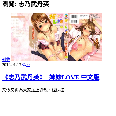
瀏覽:
志乃武丹英
刊物
2015-01-13
0
《志乃武丹英》- 姉妹LOVE 中文版
又今又再為大家送上近親、姐妹控…