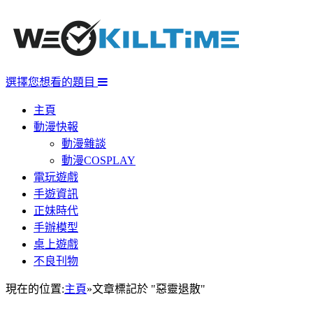
選擇您想看的題目
主頁
動漫快報
動漫雜談
動漫COSPLAY
電玩遊戲
手遊資訊
正妹時代
手辦模型
桌上遊戲
不良刊物
現在的位置:
主頁
»
文章標記於 "惡靈退散"