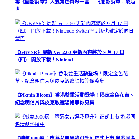
等《闇影詩章》人氣角色齊聚一堂！ 《闇影詩章：凌越
世
《GBVSR》最新 Ver 2.60 更新內容將於 9 月 17 日
（四） 開放下載！Nintend
《Pikmin Bloom》香港雙重活動登場！限定金色花苗、
紀念明信片與皮克敏遮陽帽等你蒐集
《練氣3000層：墮落女帝逼我飛升》正式上市 遊戲同名