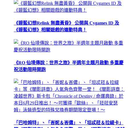
《碧藍幻想Relink 無盡黃昏》 公開與 Cygames ID 及
《碧藍幻想》相關遊戲的連動特典！
《RO 仙境傳說：世界之旅》半週年主題月啟動 多重慶
祝活動限時開跑
「巴哈姆特」、「峇妮＆峇儂」、「坦忒菈＆拉緹卡」