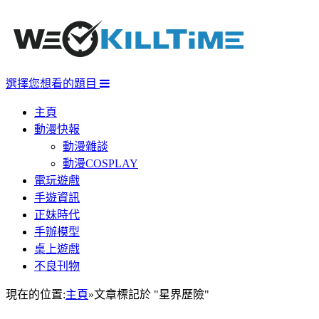
選擇您想看的題目
主頁
動漫快報
動漫雜談
動漫COSPLAY
電玩遊戲
手遊資訊
正妹時代
手辦模型
桌上遊戲
不良刊物
現在的位置:
主頁
»
文章標記於 "星界歷險"