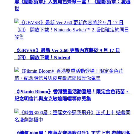
等《闇影詩章》人氣角色齊聚一堂！ 《闇影詩章：凌越
世
《GBVSR》最新 Ver 2.60 更新內容將於 9 月 17 日
（四） 開放下載！Nintend
《Pikmin Bloom》香港雙重活動登場！限定金色花苗、
紀念明信片與皮克敏遮陽帽等你蒐集
《練氣3000層：墮落女帝逼我飛升》正式上市 遊戲同名