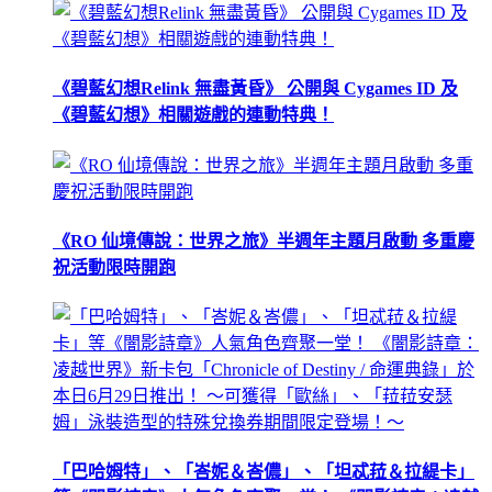
《碧藍幻想Relink 無盡黃昏》 公開與 Cygames ID 及
《碧藍幻想》相關遊戲的連動特典！
《RO 仙境傳說：世界之旅》半週年主題月啟動 多重慶
祝活動限時開跑
「巴哈姆特」、「峇妮＆峇儂」、「坦忒菈＆拉緹卡」