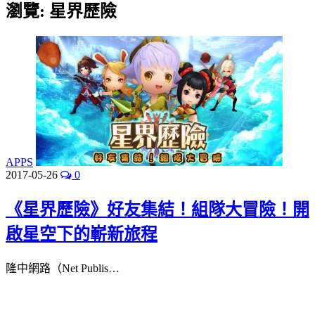
瀏覽:
星界歷險
APPS
2017-05-26
0
《星界歷險》好友集結！組隊大冒險！開
啟星空下的嶄新旅程
隆中網路（Net Publis…