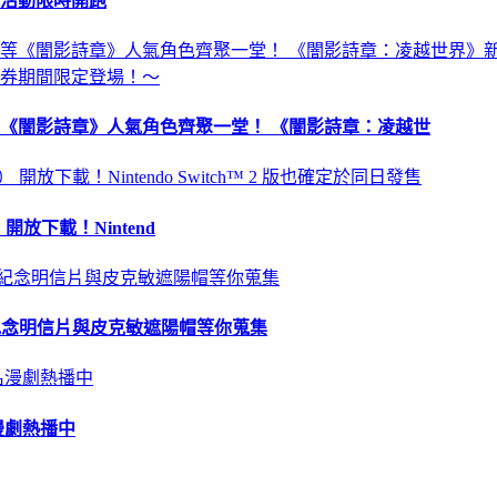
祝活動限時開跑
《闇影詩章》人氣角色齊聚一堂！ 《闇影詩章：凌越世
 開放下載！Nintend
苗、紀念明信片與皮克敏遮陽帽等你蒐集
漫劇熱播中