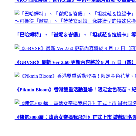
《RO 仙境傳說：世界之旅》半週年主題月啟動 多重慶
「巴哈姆特」、「峇妮＆峇儂」、「坦忒菈＆拉緹卡」等
《GBVSR》最新 Ver 2.60 更新內容將於 9 月 17 日（四）
《Pikmin Bloom》香港雙重活動登場！限定金色花
《練氣3000層：墮落女帝逼我飛升》正式上市 遊戲同名