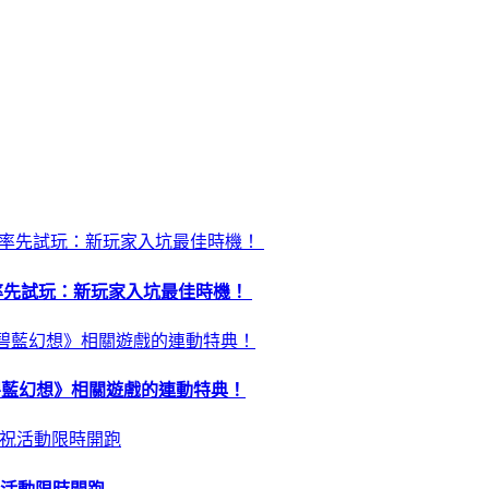
昏》率先試玩：新玩家入坑最佳時機！
 及《碧藍幻想》相關遊戲的連動特典！