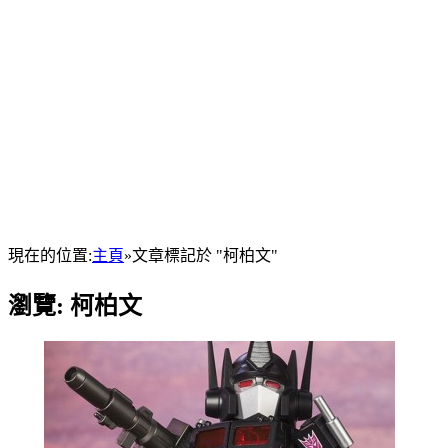
現在的位置:
主頁
»
文章標記於 "柯柏文"
瀏覽:
柯柏文