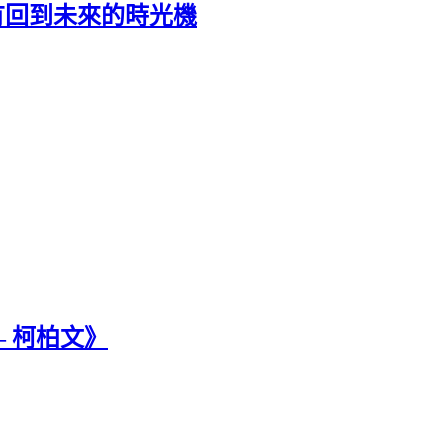
，還有回到未來的時光機
– 柯柏文》