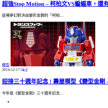
超強Stop Motion – 柯柏文VS蝙蝠車
這場夢幻對決由變形金鋼的「柯柏…
模型
2014-12-17
0
迎接三十週年記念 ! 壽屋模型《變型金剛 
今年是《變型金剛》三十週年記念…