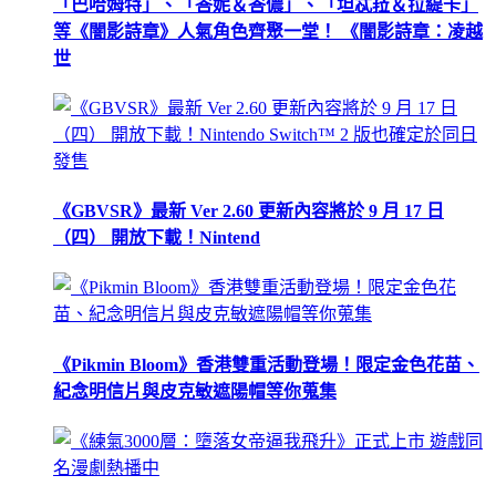
「巴哈姆特」、「峇妮＆峇儂」、「坦忒菈＆拉緹卡」
等《闇影詩章》人氣角色齊聚一堂！ 《闇影詩章：凌越
世
《GBVSR》最新 Ver 2.60 更新內容將於 9 月 17 日
（四） 開放下載！Nintend
《Pikmin Bloom》香港雙重活動登場！限定金色花苗、
紀念明信片與皮克敏遮陽帽等你蒐集