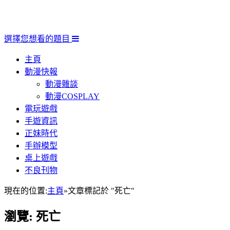
選擇您想看的題目
主頁
動漫快報
動漫雜談
動漫COSPLAY
電玩遊戲
手遊資訊
正妹時代
手辦模型
桌上遊戲
不良刊物
現在的位置:
主頁
»
文章標記於 "死亡"
瀏覽:
死亡