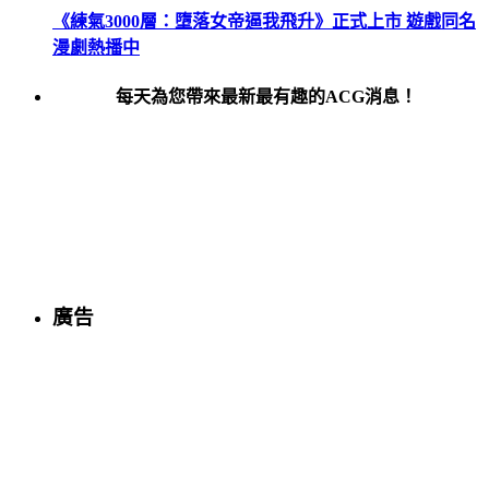
《練氣3000層：墮落女帝逼我飛升》正式上市 遊戲同名
漫劇熱播中
每天為您帶來最新最有趣的ACG消息！
廣告