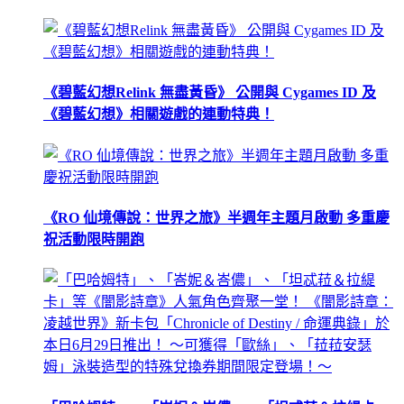
《碧藍幻想Relink 無盡黃昏》 公開與 Cygames ID 及
《碧藍幻想》相關遊戲的連動特典！
《RO 仙境傳說：世界之旅》半週年主題月啟動 多重慶
祝活動限時開跑