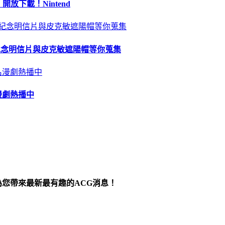
 開放下載！Nintend
苗、紀念明信片與皮克敏遮陽帽等你蒐集
漫劇熱播中
為您帶來最新最有趣的ACG消息！