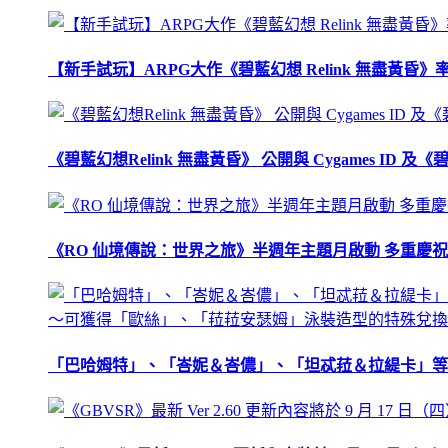
【新手試玩】ARPG大作《碧藍幻想 Relink 無盡黃
《碧藍幻想Relink 無盡黃昏》 公開與 Cygames ID
《RO 仙境傳說：世界之旅》半週年主題月啟動 多重慶
「巴哈姆特」、「峇妮＆峇儂」、「坦忒菈＆拉緹卡」等