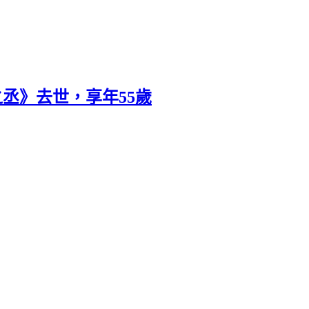
丞》去世，享年55歲