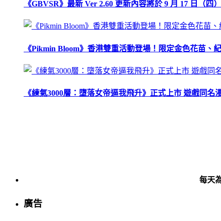
《GBVSR》最新 Ver 2.60 更新內容將於 9 月 17 日（四）
《Pikmin Bloom》香港雙重活動登場！限定金色花
《練氣3000層：墮落女帝逼我飛升》正式上市 遊戲同名
每天
廣告