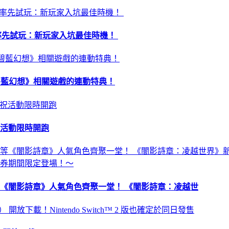
昏》率先試玩：新玩家入坑最佳時機！
 及《碧藍幻想》相關遊戲的連動特典！
祝活動限時開跑
《闇影詩章》人氣角色齊聚一堂！ 《闇影詩章：凌越世