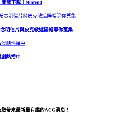
 開放下載！Nintend
苗、紀念明信片與皮克敏遮陽帽等你蒐集
漫劇熱播中
為您帶來最新最有趣的ACG消息！