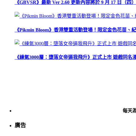
《GBVSR》最新 Ver 2.60 更新內容將於 9 月 17 日（四）
《Pikmin Bloom》香港雙重活動登場！限定金色花
《練氣3000層：墮落女帝逼我飛升》正式上市 遊戲同名
每天
廣告