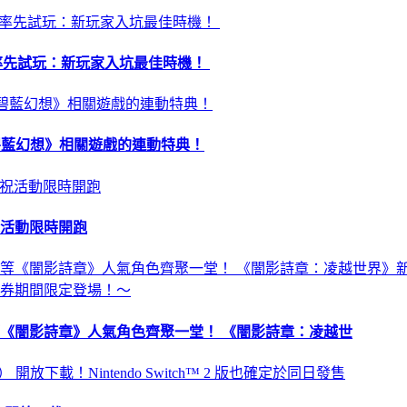
昏》率先試玩：新玩家入坑最佳時機！
 及《碧藍幻想》相關遊戲的連動特典！
祝活動限時開跑
《闇影詩章》人氣角色齊聚一堂！ 《闇影詩章：凌越世