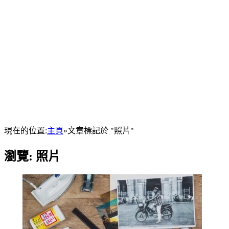
現在的位置:
主頁
»
文章標記於 "照片"
瀏覽:
照片