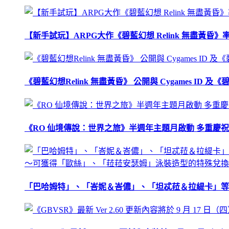
【新手試玩】ARPG大作《碧藍幻想 Relink 無盡黃
《碧藍幻想Relink 無盡黃昏》 公開與 Cygames ID
《RO 仙境傳說：世界之旅》半週年主題月啟動 多重慶
「巴哈姆特」、「峇妮＆峇儂」、「坦忒菈＆拉緹卡」等