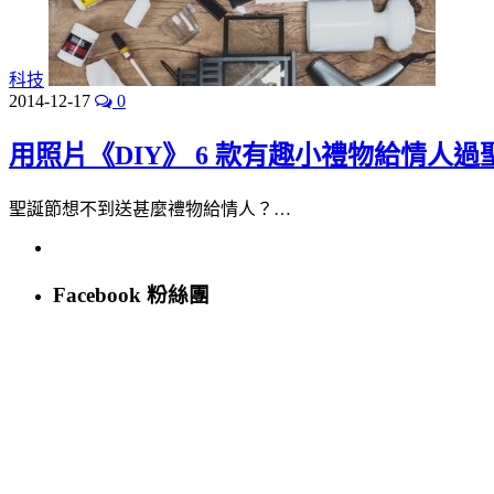
科技
2014-12-17
0
用照片《DIY》 6 款有趣小禮物給情人過
聖誕節想不到送甚麼禮物給情人？…
Facebook 粉絲團