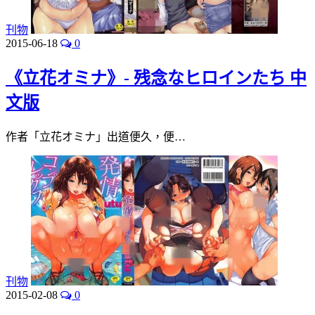
刊物
2015-06-18
0
《立花オミナ》- 残念なヒロインたち 中
文版
作者「立花オミナ」出道便久，便…
刊物
2015-02-08
0