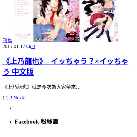
刊物
2015-01-17
0
《上乃龍也》- イッちゃう？×イッちゃ
う 中文版
《上乃龍也》就是今次為大家帶來…
1
2
3
Next
Facebook 粉絲團