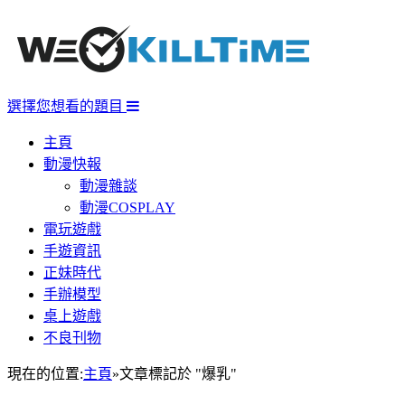
選擇您想看的題目
主頁
動漫快報
動漫雜談
動漫COSPLAY
電玩遊戲
手遊資訊
正妹時代
手辦模型
桌上遊戲
不良刊物
現在的位置:
主頁
»
文章標記於 "爆乳"