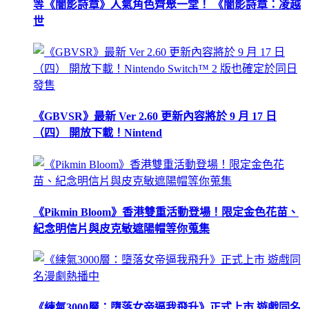
等《闇影詩章》人氣角色齊聚一堂！ 《闇影詩章：凌越
世
《GBVSR》最新 Ver 2.60 更新內容將於 9 月 17 日
（四） 開放下載！Nintend
《Pikmin Bloom》香港雙重活動登場！限定金色花苗、
紀念明信片與皮克敏遮陽帽等你蒐集
《練氣3000層：墮落女帝逼我飛升》正式上市 遊戲同名