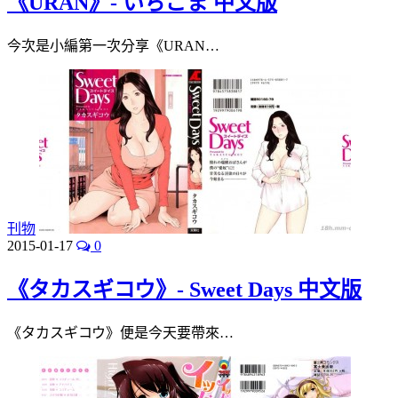
《URAN》- いちごま 中文版
今次是小編第一次分享《URAN…
刊物
2015-01-17
0
《タカスギコウ》- Sweet Days 中文版
《タカスギコウ》便是今天要帶來…