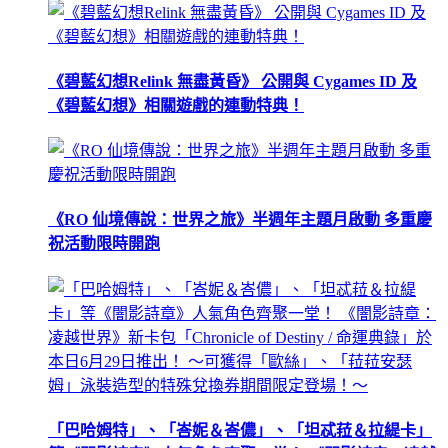
《碧藍幻想Relink 無盡黃昏》 公開與 Cygames ID 及
《碧藍幻想》相關遊戲的連動特典！
《RO 仙境傳說：世界之旅》半週年主題月啟動 多重慶
祝活動限時開跑
「巴哈姆特」、「峇妮＆峇儂」、「坦忒菈＆拉緹卡」