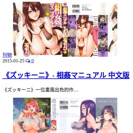
刊物
2015-01-25
0
《ズッキーニ》- 相姦マニュアル 中文版
《ズッキーニ》一位畫風出色的作…