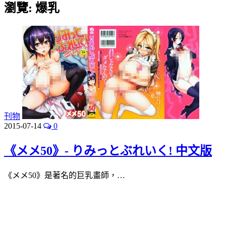
瀏覽:
爆乳
刊物
2015-07-14
0
《メメ50》- りみっとぶれいく! 中文版
《メメ50》是著名的巨乳畫師，…