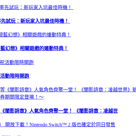
昏》率先試玩：新玩家入坑最佳時機！
 及《碧藍幻想》相關遊戲的連動特典！
祝活動限時開跑
《闇影詩章》人氣角色齊聚一堂！ 《闇影詩章：凌越世