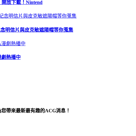
 開放下載！Nintend
苗、紀念明信片與皮克敏遮陽帽等你蒐集
漫劇熱播中
為您帶來最新最有趣的ACG消息！