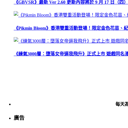
《GBVSR》最新 Ver 2.60 更新內容將於 9 月 17 日（四）
《Pikmin Bloom》香港雙重活動登場！限定金色花
《練氣3000層：墮落女帝逼我飛升》正式上市 遊戲同名
每天
廣告