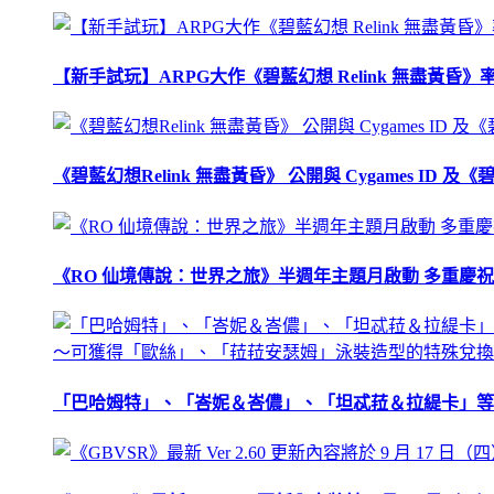
【新手試玩】ARPG大作《碧藍幻想 Relink 無盡黃
《碧藍幻想Relink 無盡黃昏》 公開與 Cygames ID
《RO 仙境傳說：世界之旅》半週年主題月啟動 多重慶
「巴哈姆特」、「峇妮＆峇儂」、「坦忒菈＆拉緹卡」等