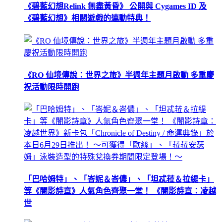
《碧藍幻想Relink 無盡黃昏》 公開與 Cygames ID 及
《碧藍幻想》相關遊戲的連動特典！
《RO 仙境傳說：世界之旅》半週年主題月啟動 多重慶
祝活動限時開跑
「巴哈姆特」、「峇妮＆峇儂」、「坦忒菈＆拉緹卡」
等《闇影詩章》人氣角色齊聚一堂！ 《闇影詩章：凌越
世