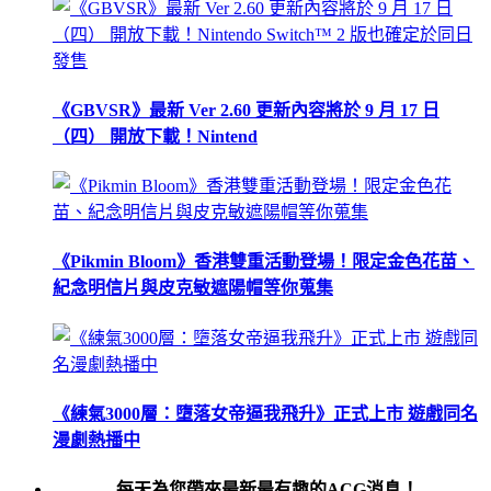
《GBVSR》最新 Ver 2.60 更新內容將於 9 月 17 日
（四） 開放下載！Nintend
《Pikmin Bloom》香港雙重活動登場！限定金色花苗、
紀念明信片與皮克敏遮陽帽等你蒐集
《練氣3000層：墮落女帝逼我飛升》正式上市 遊戲同名
漫劇熱播中
每天為您帶來最新最有趣的ACG消息！