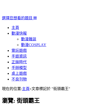
選擇您想看的題目
主頁
動漫快報
動漫雜談
動漫COSPLAY
電玩遊戲
手遊資訊
正妹時代
手辦模型
桌上遊戲
不良刊物
現在的位置:
主頁
»
文章標記於 "街頭霸王"
瀏覽:
街頭霸王