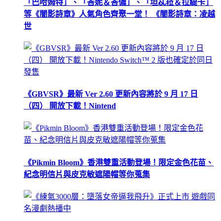
「巴哈姆特」、「峇妮＆峇儂」、「坦忒菈＆拉緹卡」
等《闇影詩章》人氣角色齊聚一堂！ 《闇影詩章：凌越
世
《GBVSR》最新 Ver 2.60 更新內容將於 9 月 17 日
（四） 開放下載！Nintend
《Pikmin Bloom》香港雙重活動登場！限定金色花苗、
紀念明信片與皮克敏遮陽帽等你蒐集