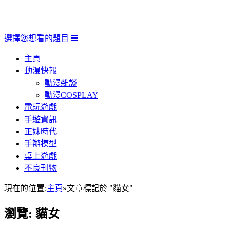
選擇您想看的題目
主頁
動漫快報
動漫雜談
動漫COSPLAY
電玩遊戲
手遊資訊
正妹時代
手辦模型
桌上遊戲
不良刊物
現在的位置:
主頁
»
文章標記於 "貓女"
瀏覽:
貓女