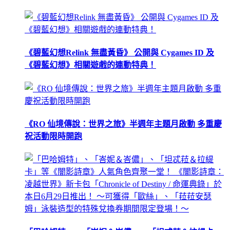
《碧藍幻想Relink 無盡黃昏》 公開與 Cygames ID 及
《碧藍幻想》相關遊戲的連動特典！
《RO 仙境傳說：世界之旅》半週年主題月啟動 多重慶
祝活動限時開跑