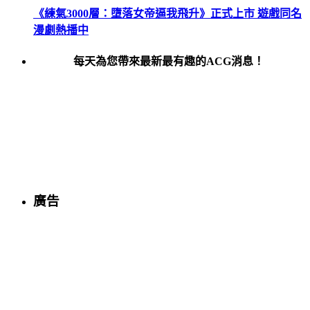
《練氣3000層：墮落女帝逼我飛升》正式上市 遊戲同名
漫劇熱播中
每天為您帶來最新最有趣的ACG消息！
廣告