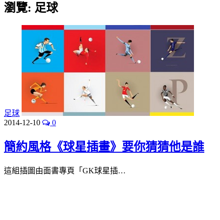
瀏覽:
足球
足球
2014-12-10
0
簡約風格《球星插畫》要你猜猜他是誰
這組插圖由面書專頁「GK球星插…