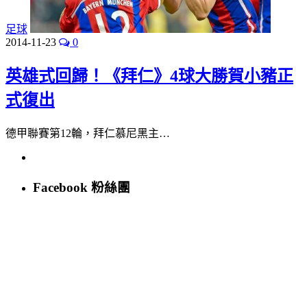
足球
2014-11-23
0
英雄式回歸！《拜仁》4球大勝賀小豬正
式復出
德甲聯賽第12輪，拜仁慕尼黑主…
Facebook 粉絲團