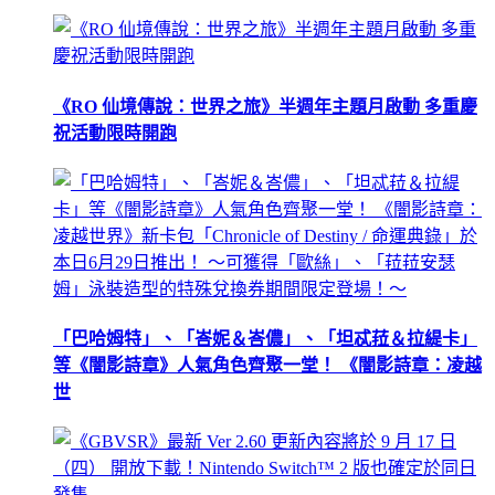
《RO 仙境傳說：世界之旅》半週年主題月啟動 多重慶
祝活動限時開跑
「巴哈姆特」、「峇妮＆峇儂」、「坦忒菈＆拉緹卡」
等《闇影詩章》人氣角色齊聚一堂！ 《闇影詩章：凌越
世