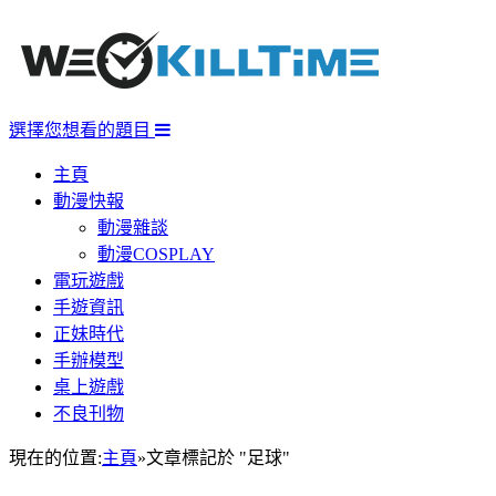
選擇您想看的題目
主頁
動漫快報
動漫雜談
動漫COSPLAY
電玩遊戲
手遊資訊
正妹時代
手辦模型
桌上遊戲
不良刊物
現在的位置:
主頁
»
文章標記於 "足球"