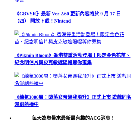
《GBVSR》最新 Ver 2.60 更新內容將於 9 月 17 日
（四） 開放下載！Nintend
《Pikmin Bloom》香港雙重活動登場！限定金色花苗、
紀念明信片與皮克敏遮陽帽等你蒐集
《練氣3000層：墮落女帝逼我飛升》正式上市 遊戲同名
漫劇熱播中
每天為您帶來最新最有趣的ACG消息！