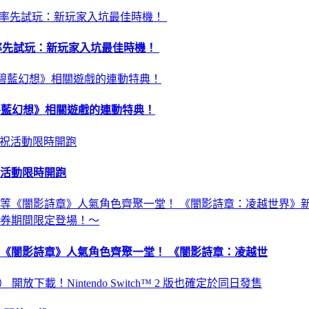
昏》率先試玩：新玩家入坑最佳時機！
 及《碧藍幻想》相關遊戲的連動特典！
祝活動限時開跑
《闇影詩章》人氣角色齊聚一堂！ 《闇影詩章：凌越世