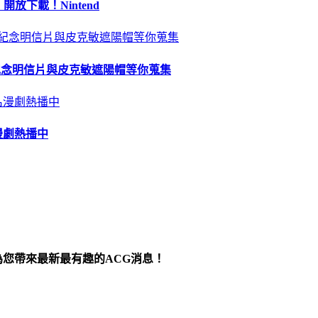
 開放下載！Nintend
苗、紀念明信片與皮克敏遮陽帽等你蒐集
漫劇熱播中
為您帶來最新最有趣的ACG消息！