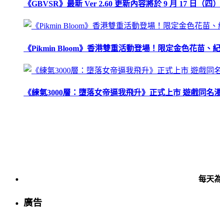
《GBVSR》最新 Ver 2.60 更新內容將於 9 月 17 日（四）
《Pikmin Bloom》香港雙重活動登場！限定金色花
《練氣3000層：墮落女帝逼我飛升》正式上市 遊戲同名
每天
廣告