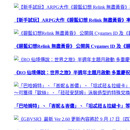
【新手試玩】ARPG大作《碧藍幻想 Relink 無盡黃
《碧藍幻想Relink 無盡黃昏》 公開與 Cygames ID
《RO 仙境傳說：世界之旅》半週年主題月啟動 多重慶
「巴哈姆特」、「峇妮＆峇儂」、「坦忒菈＆拉緹卡」等