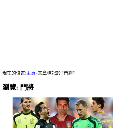
現在的位置:
主頁
»
文章標記於 "門將"
瀏覽:
門將