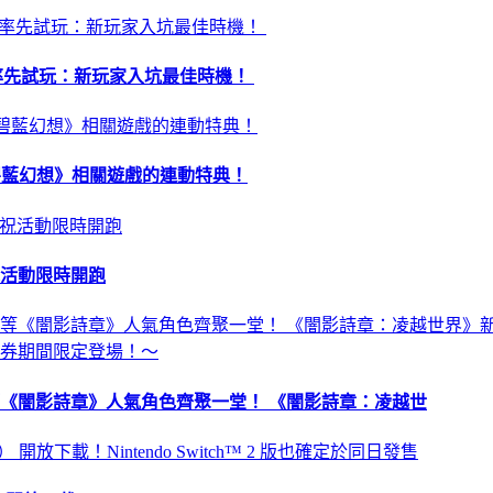
昏》率先試玩：新玩家入坑最佳時機！
 及《碧藍幻想》相關遊戲的連動特典！
祝活動限時開跑
《闇影詩章》人氣角色齊聚一堂！ 《闇影詩章：凌越世