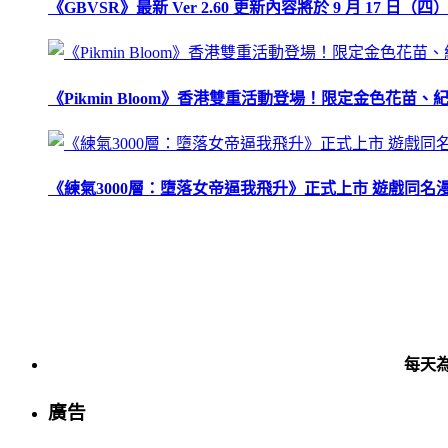
《GBVSR》最新 Ver 2.60 更新內容將於 9 月 17 日（四）
《Pikmin Bloom》香港雙重活動登場！限定金色花
《練氣3000層：墮落女帝逼我飛升》正式上市 遊戲同名
每天
廣告