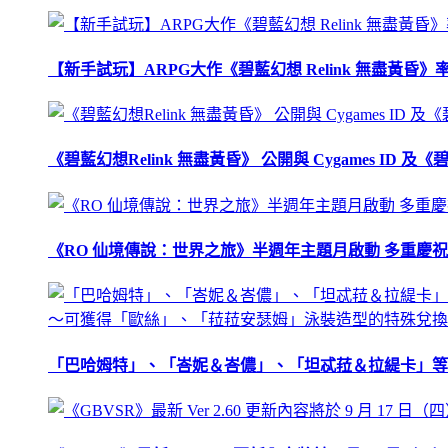
【新手試玩】ARPG大作《碧藍幻想 Relink 無盡黃
《碧藍幻想Relink 無盡黃昏》 公開與 Cygames ID
《RO 仙境傳說：世界之旅》半週年主題月啟動 多重慶
「巴哈姆特」、「峇妮＆峇儂」、「坦忒菈＆拉緹卡」等