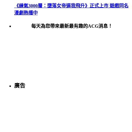
《練氣3000層：墮落女帝逼我飛升》正式上市 遊戲同名
漫劇熱播中
每天為您帶來最新最有趣的ACG消息！
廣告