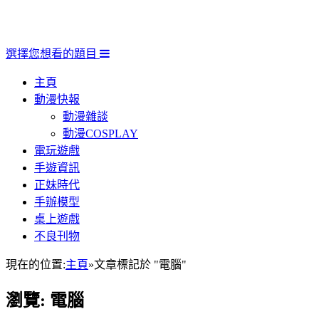
選擇您想看的題目
主頁
動漫快報
動漫雜談
動漫COSPLAY
電玩遊戲
手遊資訊
正妹時代
手辦模型
桌上遊戲
不良刊物
現在的位置:
主頁
»
文章標記於 "電腦"
瀏覽:
電腦