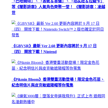
「巴哈姆特」、「峇妮＆峇儂」、「坦忒菈＆拉緹卡」
等《闇影詩章》人氣角色齊聚一堂！ 《闇影詩章：凌越
世
《GBVSR》最新 Ver 2.60 更新內容將於 9 月 17 日
（四） 開放下載！Nintend
《Pikmin Bloom》香港雙重活動登場！限定金色花苗、
紀念明信片與皮克敏遮陽帽等你蒐集