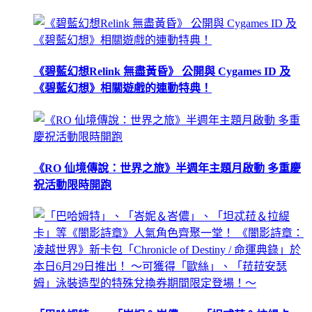
《碧藍幻想Relink 無盡黃昏》 公開與 Cygames ID 及
《碧藍幻想》相關遊戲的連動特典！
《RO 仙境傳說：世界之旅》半週年主題月啟動 多重慶
祝活動限時開跑