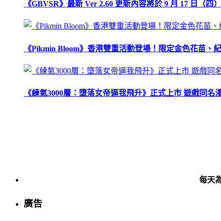
《GBVSR》最新 Ver 2.60 更新內容將於 9 月 17 日（四）
《Pikmin Bloom》香港雙重活動登場！限定金色花
《練氣3000層：墮落女帝逼我飛升》正式上市 遊戲同名
每天
廣告