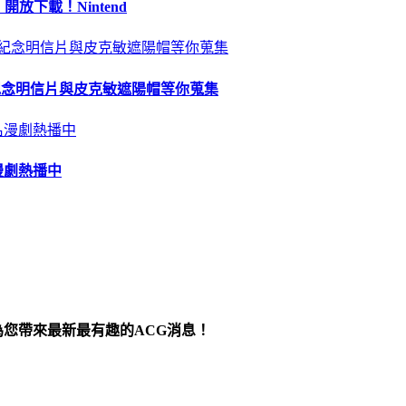
 開放下載！Nintend
苗、紀念明信片與皮克敏遮陽帽等你蒐集
漫劇熱播中
為您帶來最新最有趣的ACG消息！