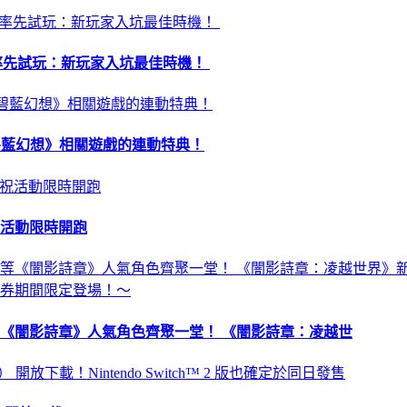
昏》率先試玩：新玩家入坑最佳時機！
 及《碧藍幻想》相關遊戲的連動特典！
祝活動限時開跑
《闇影詩章》人氣角色齊聚一堂！ 《闇影詩章：凌越世