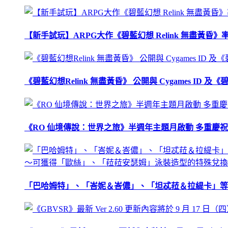
【新手試玩】ARPG大作《碧藍幻想 Relink 無盡黃
《碧藍幻想Relink 無盡黃昏》 公開與 Cygames ID
《RO 仙境傳說：世界之旅》半週年主題月啟動 多重慶
「巴哈姆特」、「峇妮＆峇儂」、「坦忒菈＆拉緹卡」等