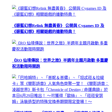
《碧藍幻想Relink 無盡黃昏》 公開與 Cygames ID 及
《碧藍幻想》相關遊戲的連動特典！
《RO 仙境傳說：世界之旅》半週年主題月啟動 多重慶
祝活動限時開跑