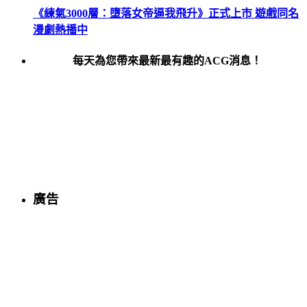
《練氣3000層：墮落女帝逼我飛升》正式上市 遊戲同名
漫劇熱播中
每天為您帶來最新最有趣的ACG消息！
廣告