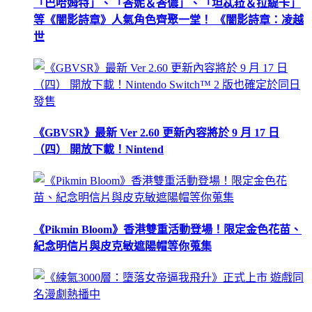
「巴哈姆特」、「峇妮＆峇儂」、「坦忒菈＆拉緹卡」
等《闇影詩章》人氣角色齊聚一堂！ 《闇影詩章：凌越
世
《GBVSR》最新 Ver 2.60 更新內容將於 9 月 17 日
（四） 開放下載！Nintend
《Pikmin Bloom》香港雙重活動登場！限定金色花苗、
紀念明信片與皮克敏遮陽帽等你蒐集