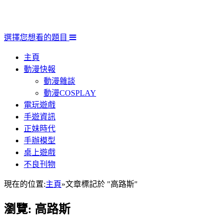
選擇您想看的題目
主頁
動漫快報
動漫雜談
動漫COSPLAY
電玩遊戲
手遊資訊
正妹時代
手辦模型
桌上遊戲
不良刊物
現在的位置:
主頁
»
文章標記於 "高路斯"
瀏覽:
高路斯