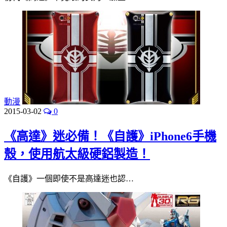
動漫
2015-03-02
0
《高達》迷必備！《自護》iPhone6手機
殼，使用航太級硬鋁製造！
《自護》一個即使不是高達迷也認…