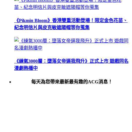
《Pikmin Bloom》香港雙重活動登場！限定金色花苗、
紀念明信片與皮克敏遮陽帽等你蒐集
《練氣3000層：墮落女帝逼我飛升》正式上市 遊戲同名
漫劇熱播中
每天為您帶來最新最有趣的ACG消息！