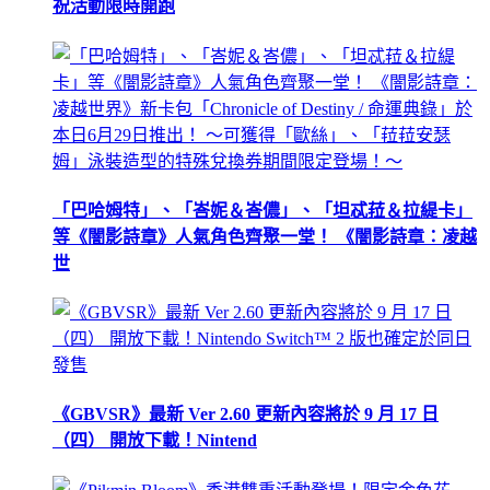
祝活動限時開跑
「巴哈姆特」、「峇妮＆峇儂」、「坦忒菈＆拉緹卡」
等《闇影詩章》人氣角色齊聚一堂！ 《闇影詩章：凌越
世
《GBVSR》最新 Ver 2.60 更新內容將於 9 月 17 日
（四） 開放下載！Nintend