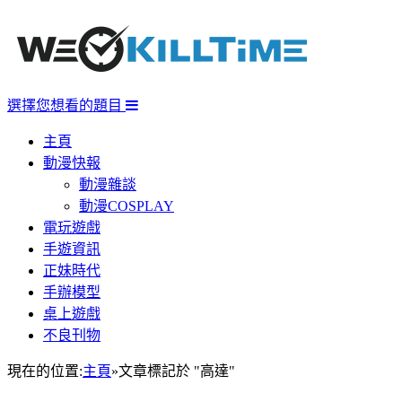
選擇您想看的題目
主頁
動漫快報
動漫雜談
動漫COSPLAY
電玩遊戲
手遊資訊
正妹時代
手辦模型
桌上遊戲
不良刊物
現在的位置:
主頁
»
文章標記於 "高達"