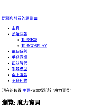
選擇您想看的題目
主頁
動漫快報
動漫雜談
動漫COSPLAY
電玩遊戲
手遊資訊
正妹時代
手辦模型
桌上遊戲
不良刊物
現在的位置:
主頁
»
文章標記於 "魔力寶貝"
瀏覽:
魔力寶貝