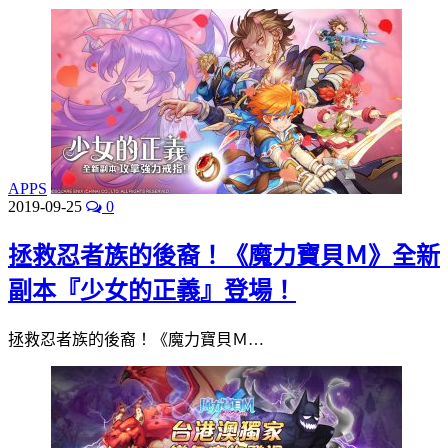
APPS
2019-09-25
0
拯救忍者族的後裔！《魔力寶貝Ｍ》全新
副本『少女的正義』登場！
拯救忍者族的後裔！《魔力寶貝Ｍ…