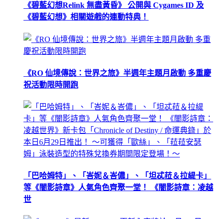
《碧藍幻想Relink 無盡黃昏》 公開與 Cygames ID 及
《碧藍幻想》相關遊戲的連動特典！
《RO 仙境傳說：世界之旅》半週年主題月啟動 多重慶
祝活動限時開跑
「巴哈姆特」、「峇妮＆峇儂」、「坦忒菈＆拉緹卡」
等《闇影詩章》人氣角色齊聚一堂！ 《闇影詩章：凌越
世