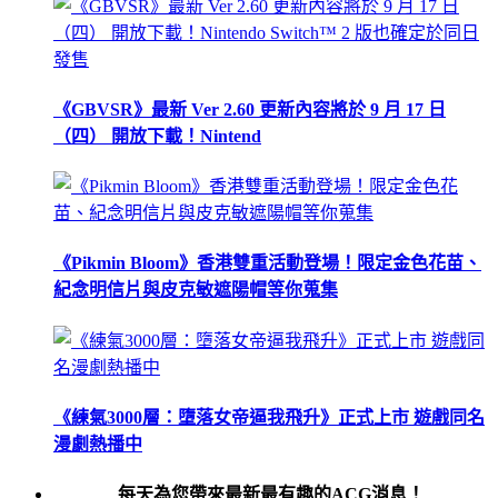
《GBVSR》最新 Ver 2.60 更新內容將於 9 月 17 日
（四） 開放下載！Nintend
《Pikmin Bloom》香港雙重活動登場！限定金色花苗、
紀念明信片與皮克敏遮陽帽等你蒐集
《練氣3000層：墮落女帝逼我飛升》正式上市 遊戲同名
漫劇熱播中
每天為您帶來最新最有趣的ACG消息！