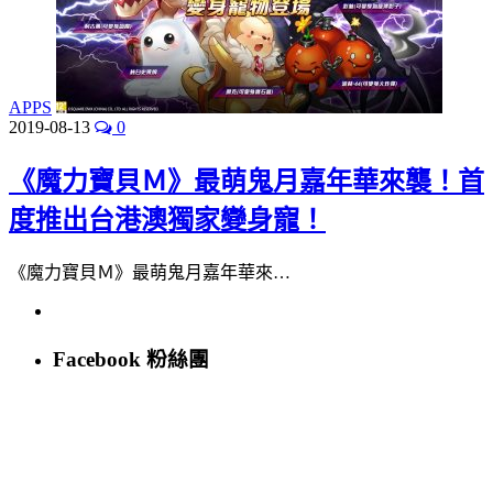
APPS
2019-08-13
0
《魔力寶貝Ｍ》最萌鬼月嘉年華來襲！首
度推出台港澳獨家變身寵！
《魔力寶貝Ｍ》最萌鬼月嘉年華來…
Facebook 粉絲團