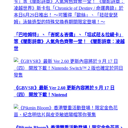
「巴哈姆特」、「峇妮＆峇儂」、「坦忒菈＆拉緹卡」
等《闇影詩章》人氣角色齊聚一堂！ 《闇影詩章：凌越
世
《GBVSR》最新 Ver 2.60 更新內容將於 9 月 17 日
（四） 開放下載！Nintend
《Pikmin Bloom》香港雙重活動登場！限定金色花苗、