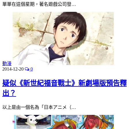
單單在這個星期，著名遊戲公司發…
動漫
2014-12-20
0
疑似《新世紀福音戰士》新劇場版預告釋
出？
以上是由一個名為「日本アニメ（…