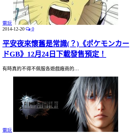
電玩
2014-12-20
0
平安夜來懷舊是常識(？)《ポケモンカー
ドGB》12月24日下載發售預定！
有時真的不得不佩服各遊戲廠商的…
電玩