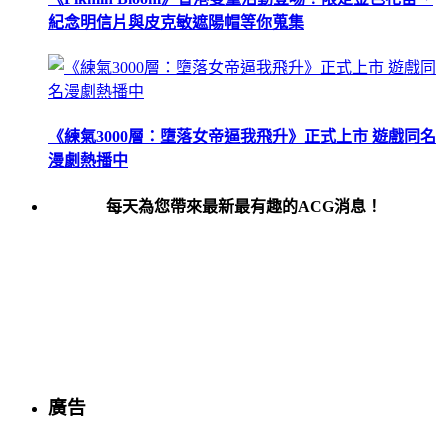
紀念明信片與皮克敏遮陽帽等你蒐集
《練氣3000層：墮落女帝逼我飛升》正式上市 遊戲同名
漫劇熱播中
每天為您帶來最新最有趣的ACG消息！
廣告