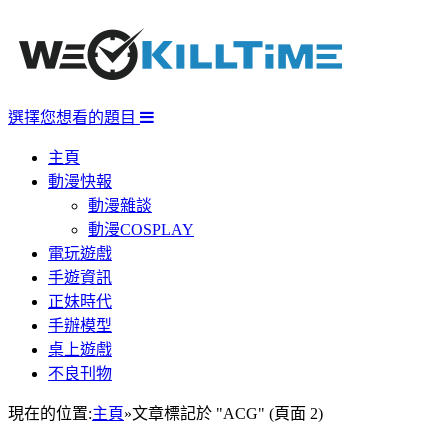
選擇您想看的題目
主頁
動漫快報
動漫雜談
動漫COSPLAY
電玩遊戲
手遊資訊
正妹時代
手辦模型
桌上遊戲
不良刊物
現在的位置:
主頁
»
文章標記於 "ACG"
(頁面 2)