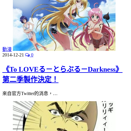
動漫
2014-12-21
0
《To LOVEる－とらぶる－Darkness》
第二季製作決定！
來自官方Twitter的消息，…