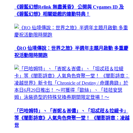
《碧藍幻想Relink 無盡黃昏》 公開與 Cygames ID 及
《碧藍幻想》相關遊戲的連動特典！
《RO 仙境傳說：世界之旅》半週年主題月啟動 多重慶
祝活動限時開跑
「巴哈姆特」、「峇妮＆峇儂」、「坦忒菈＆拉緹卡」
等《闇影詩章》人氣角色齊聚一堂！ 《闇影詩章：凌越
世