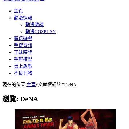
主頁
動漫快報
動漫雜談
動漫COSPLAY
電玩遊戲
手遊資訊
正妹時代
手辦模型
桌上遊戲
不良刊物
現在的位置:
主頁
»
文章標記於 "DeNA"
瀏覽:
DeNA