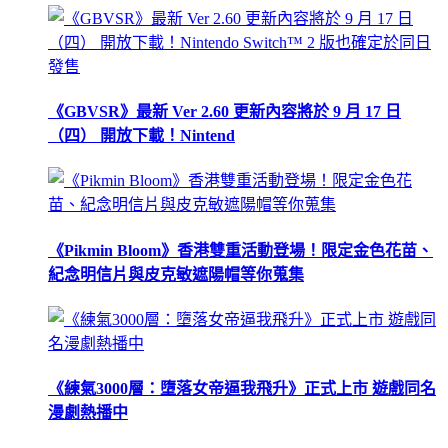
《GBVSR》最新 Ver 2.60 更新內容將於 9 月 17 日
（四） 開放下載！Nintend
《Pikmin Bloom》香港雙重活動登場！限定金色花苗、
紀念明信片與皮克敏遮陽帽等你蒐集
《練氣3000層：墮落女帝逼我飛升》正式上市 遊戲同名
漫劇熱播中