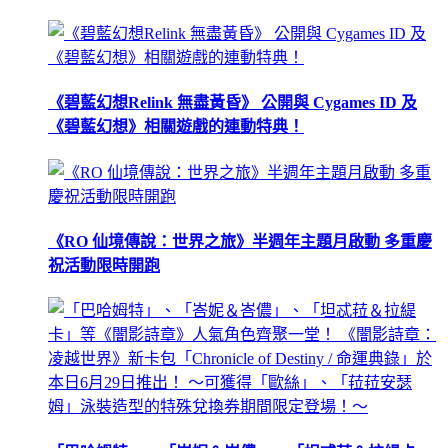
《碧藍幻想Relink 無盡黃昏》 公開與 Cygames ID 及
《碧藍幻想》相關遊戲的連動特典！
《RO 仙境傳說：世界之旅》半週年主題月啟動 多重慶
祝活動限時開跑