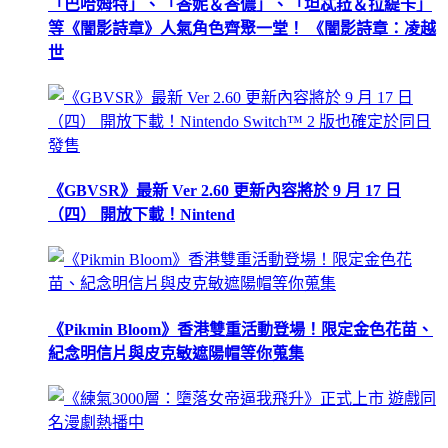
「巴哈姆特」、「峇妮＆峇儂」、「坦忒菈＆拉緹卡」
等《闇影詩章》人氣角色齊聚一堂！ 《闇影詩章：凌越
世
《GBVSR》最新 Ver 2.60 更新內容將於 9 月 17 日
（四） 開放下載！Nintend
《Pikmin Bloom》香港雙重活動登場！限定金色花苗、
紀念明信片與皮克敏遮陽帽等你蒐集