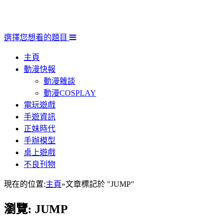
選擇您想看的題目
主頁
動漫快報
動漫雜談
動漫COSPLAY
電玩遊戲
手遊資訊
正妹時代
手辦模型
桌上遊戲
不良刊物
現在的位置:
主頁
»
文章標記於 "JUMP"
瀏覽:
JUMP