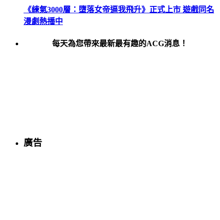
《練氣3000層：墮落女帝逼我飛升》正式上市 遊戲同名
漫劇熱播中
每天為您帶來最新最有趣的ACG消息！
廣告