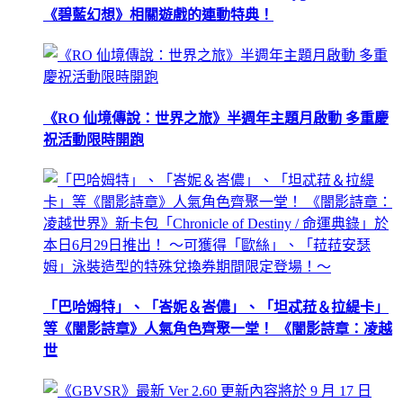
《碧藍幻想》相關遊戲的連動特典！
《RO 仙境傳說：世界之旅》半週年主題月啟動 多重慶
祝活動限時開跑
「巴哈姆特」、「峇妮＆峇儂」、「坦忒菈＆拉緹卡」
等《闇影詩章》人氣角色齊聚一堂！ 《闇影詩章：凌越
世