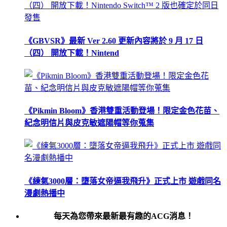
《GBVSR》最新 Ver 2.60 更新內容將於 9 月 17 日
（四） 開放下載！Nintend
《Pikmin Bloom》香港雙重活動登場！限定金色花苗、
紀念明信片與皮克敏遮陽帽等你蒐集
《練氣3000層：墮落女帝逼我飛升》正式上市 遊戲同名
漫劇熱播中
每天為您帶來最新最有趣的ACG消息！