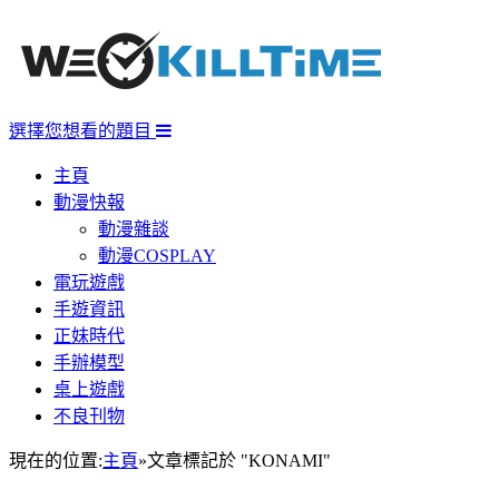
選擇您想看的題目
主頁
動漫快報
動漫雜談
動漫COSPLAY
電玩遊戲
手遊資訊
正妹時代
手辦模型
桌上遊戲
不良刊物
現在的位置:
主頁
»
文章標記於 "KONAMI"