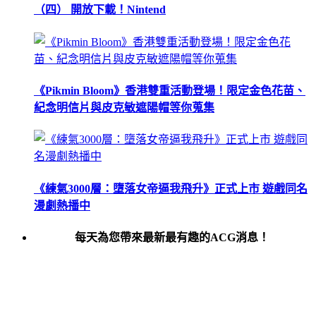
（四） 開放下載！Nintend
《Pikmin Bloom》香港雙重活動登場！限定金色花苗、
紀念明信片與皮克敏遮陽帽等你蒐集
《練氣3000層：墮落女帝逼我飛升》正式上市 遊戲同名
漫劇熱播中
每天為您帶來最新最有趣的ACG消息！