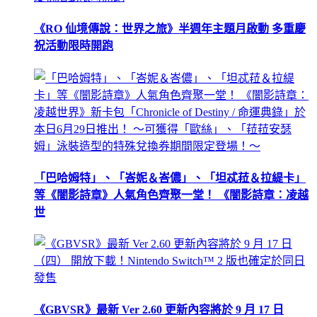
《RO 仙境傳說：世界之旅》半週年主題月啟動 多重慶
祝活動限時開跑
「巴哈姆特」、「峇妮＆峇儂」、「坦忒菈＆拉緹卡」
等《闇影詩章》人氣角色齊聚一堂！ 《闇影詩章：凌越
世
《GBVSR》最新 Ver 2.60 更新內容將於 9 月 17 日