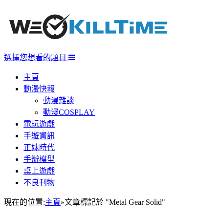
選擇您想看的題目
主頁
動漫快報
動漫雜談
動漫COSPLAY
電玩遊戲
手遊資訊
正妹時代
手辦模型
桌上遊戲
不良刊物
現在的位置:
主頁
»
文章標記於 "Metal Gear Solid"