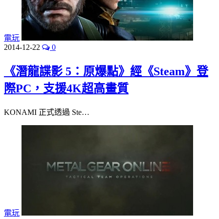
電玩
2014-12-22
0
《潛龍諜影 5：原爆點》經《Steam》登
際PC，支援4K超高畫質
KONAMI 正式透過 Ste…
電玩