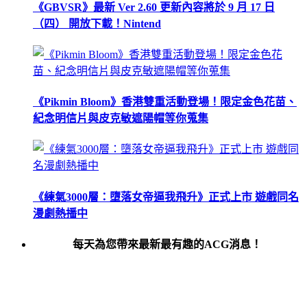
《GBVSR》最新 Ver 2.60 更新內容將於 9 月 17 日
（四） 開放下載！Nintend
《Pikmin Bloom》香港雙重活動登場！限定金色花苗、
紀念明信片與皮克敏遮陽帽等你蒐集
《練氣3000層：墮落女帝逼我飛升》正式上市 遊戲同名
漫劇熱播中
每天為您帶來最新最有趣的ACG消息！