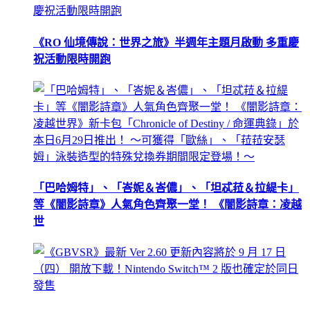
《RO 仙境傳說：世界之旅》半週年主題月啟動 多重慶
祝活動限時開跑
「巴哈姆特」、「峇妮＆峇儂」、「坦忒菈＆拉緹卡」
等《闇影詩章》人氣角色齊聚一堂！ 《闇影詩章：凌越
世