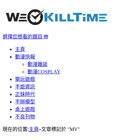
選擇您想看的題目
主頁
動漫快報
動漫雜談
動漫COSPLAY
電玩遊戲
手遊資訊
正妹時代
手辦模型
桌上遊戲
不良刊物
現在的位置:
主頁
»
文章標記於 "MV"