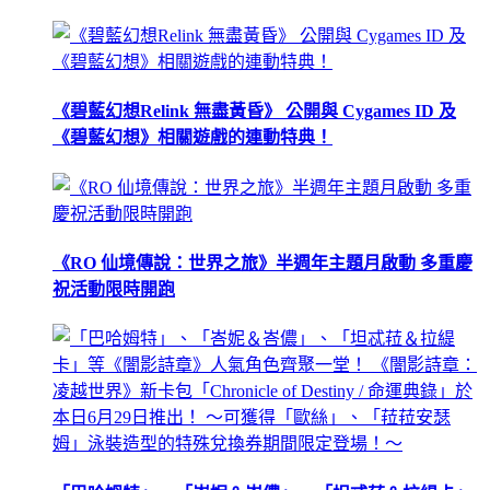
《碧藍幻想Relink 無盡黃昏》 公開與 Cygames ID 及
《碧藍幻想》相關遊戲的連動特典！
《RO 仙境傳說：世界之旅》半週年主題月啟動 多重慶
祝活動限時開跑