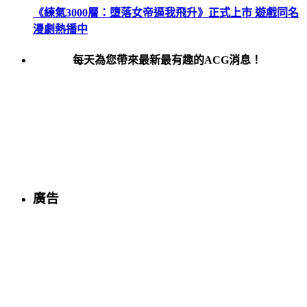
《練氣3000層：墮落女帝逼我飛升》正式上市 遊戲同名
漫劇熱播中
每天為您帶來最新最有趣的ACG消息！
廣告