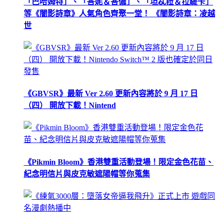
「巴哈姆特」、「峇妮＆峇儂」、「坦忒菈＆拉緹卡」
等《闇影詩章》人氣角色齊聚一堂！ 《闇影詩章：凌越
世
《GBVSR》最新 Ver 2.60 更新內容將於 9 月 17 日
（四） 開放下載！Nintend
《Pikmin Bloom》香港雙重活動登場！限定金色花苗、
紀念明信片與皮克敏遮陽帽等你蒐集