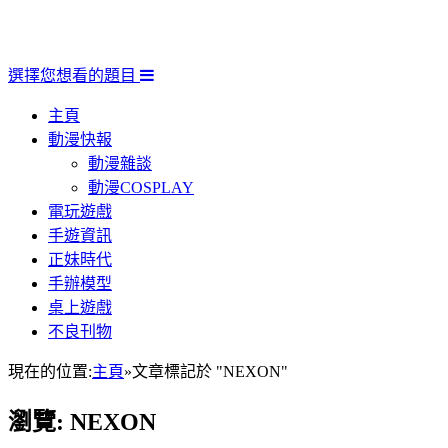
選擇您想看的題目
主頁
動漫快報
動漫雜談
動漫COSPLAY
電玩遊戲
手遊資訊
正妹時代
手辦模型
桌上遊戲
不良刊物
現在的位置:
主頁
»
文章標記於 "NEXON"
瀏覽:
NEXON