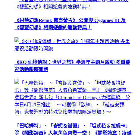
《碧藍幻想Relink 無盡黃昏》 公開與 Cygames ID 及
《碧藍幻想》相關遊戲的連動特典！
《RO 仙境傳說：世界之旅》半週年主題月啟動 多重慶
祝活動限時開跑
「巴哈姆特」、「峇妮＆峇儂」、「坦忒菈＆拉緹卡」
等《闇影詩章》人氣角色齊聚一堂！ 《闇影詩章：凌越