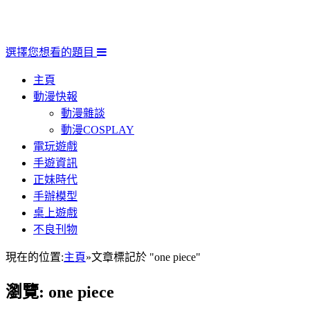
選擇您想看的題目
主頁
動漫快報
動漫雜談
動漫COSPLAY
電玩遊戲
手遊資訊
正妹時代
手辦模型
桌上遊戲
不良刊物
現在的位置:
主頁
»
文章標記於 "one piece"
瀏覽:
one piece