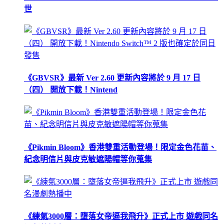
世
《GBVSR》最新 Ver 2.60 更新內容將於 9 月 17 日
（四） 開放下載！Nintend
《Pikmin Bloom》香港雙重活動登場！限定金色花苗、
紀念明信片與皮克敏遮陽帽等你蒐集
《練氣3000層：墮落女帝逼我飛升》正式上市 遊戲同名