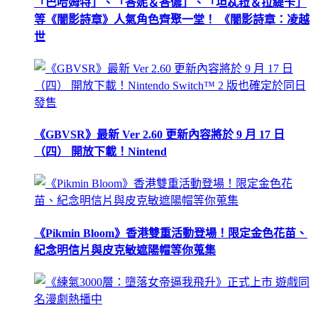
「巴哈姆特」、「峇妮＆峇儂」、「坦忒菈＆拉緹卡」
等《闇影詩章》人氣角色齊聚一堂！ 《闇影詩章：凌越
世
《GBVSR》最新 Ver 2.60 更新內容將於 9 月 17 日
（四） 開放下載！Nintend
《Pikmin Bloom》香港雙重活動登場！限定金色花苗、
紀念明信片與皮克敏遮陽帽等你蒐集