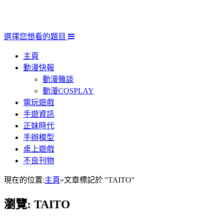
選擇您想看的題目
主頁
動漫快報
動漫雜談
動漫COSPLAY
電玩遊戲
手遊資訊
正妹時代
手辦模型
桌上遊戲
不良刊物
現在的位置:
主頁
»
文章標記於 "TAITO"
瀏覽:
TAITO