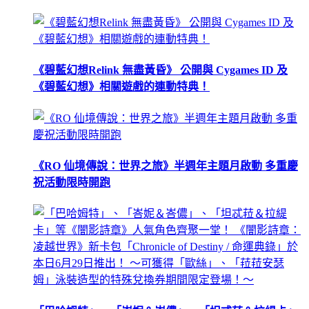
《碧藍幻想Relink 無盡黃昏》 公開與 Cygames ID 及
《碧藍幻想》相關遊戲的連動特典！
《RO 仙境傳說：世界之旅》半週年主題月啟動 多重慶
祝活動限時開跑