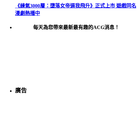
《練氣3000層：墮落女帝逼我飛升》正式上市 遊戲同名
漫劇熱播中
每天為您帶來最新最有趣的ACG消息！
廣告