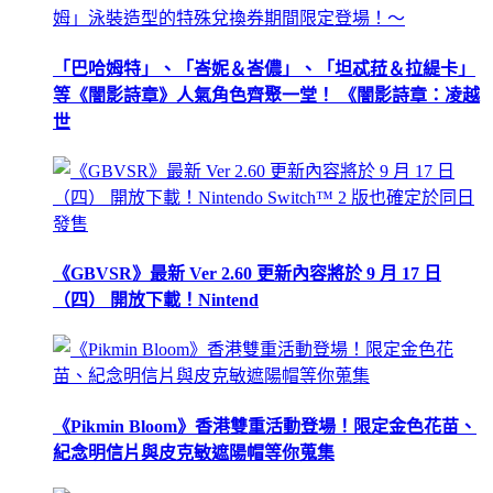
「巴哈姆特」、「峇妮＆峇儂」、「坦忒菈＆拉緹卡」
等《闇影詩章》人氣角色齊聚一堂！ 《闇影詩章：凌越
世
《GBVSR》最新 Ver 2.60 更新內容將於 9 月 17 日
（四） 開放下載！Nintend
《Pikmin Bloom》香港雙重活動登場！限定金色花苗、
紀念明信片與皮克敏遮陽帽等你蒐集