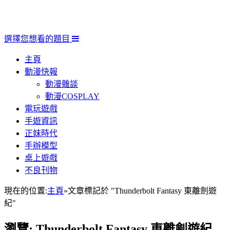
選擇您想看的題目
主頁
動漫快報
動漫雜談
動漫COSPLAY
電玩遊戲
手遊資訊
正妹時代
手辦模型
桌上遊戲
不良刊物
現在的位置:
主頁
»
文章標記於 "Thunderbolt Fantasy 東離劍遊
紀"
瀏覽:
Thunderbolt Fantasy 東離劍遊紀