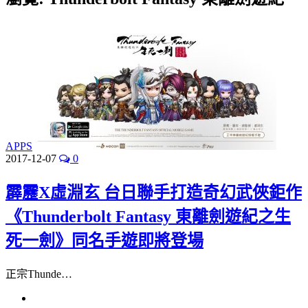
APPS
2017-12-07
0
霹靂X虛淵玄 台日聯手打造奇幻武俠鉅作
《Thunderbolt Fantasy 東離劍遊紀之生
死一劍》同名手遊即將登場
正宗Thunde…