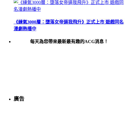
《練氣3000層：墮落女帝逼我飛升》正式上市 遊戲同名
漫劇熱播中
每天為您帶來最新最有趣的ACG消息！
廣告