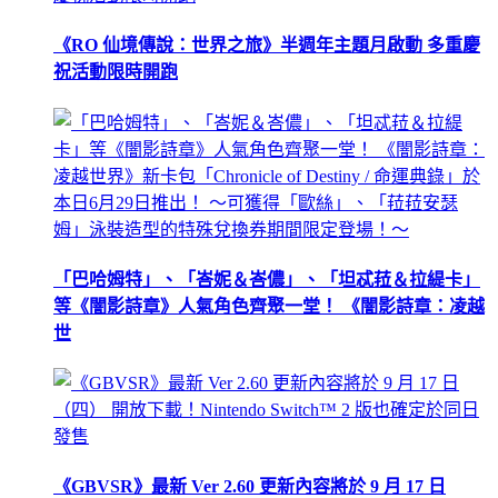
《RO 仙境傳說：世界之旅》半週年主題月啟動 多重慶
祝活動限時開跑
「巴哈姆特」、「峇妮＆峇儂」、「坦忒菈＆拉緹卡」
等《闇影詩章》人氣角色齊聚一堂！ 《闇影詩章：凌越
世
《GBVSR》最新 Ver 2.60 更新內容將於 9 月 17 日