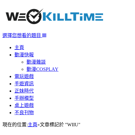
選擇您想看的題目
主頁
動漫快報
動漫雜談
動漫COSPLAY
電玩遊戲
手遊資訊
正妹時代
手辦模型
桌上遊戲
不良刊物
現在的位置:
主頁
»
文章標記於 "WIIU"