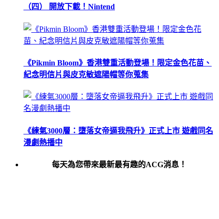
（四） 開放下載！Nintend
《Pikmin Bloom》香港雙重活動登場！限定金色花苗、
紀念明信片與皮克敏遮陽帽等你蒐集
《練氣3000層：墮落女帝逼我飛升》正式上市 遊戲同名
漫劇熱播中
每天為您帶來最新最有趣的ACG消息！