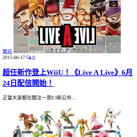
電玩
2015-06-17
0
超任新作登上WiiU！《Live A Live》6月
24日配信開始！
正當大家都在關注一眾E3新公布…