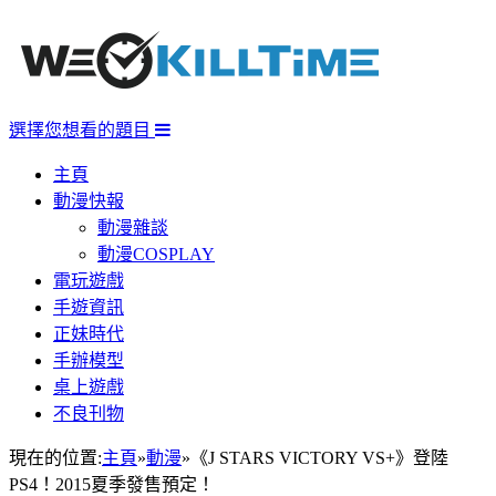
選擇您想看的題目
主頁
動漫快報
動漫雜談
動漫COSPLAY
電玩遊戲
手遊資訊
正妹時代
手辦模型
桌上遊戲
不良刊物
現在的位置:
主頁
»
動漫
»
《J STARS VICTORY VS+》登陸
PS4！2015夏季發售預定！