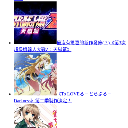
最沒有驚喜的新作發佈(？)《第3次
超級機器人大戰Z︰天獄篇》
《To LOVEる－とらぶる－
Darkness》第二季製作決定！