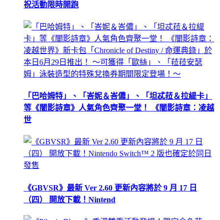
祝活動限時開跑
「巴哈姆特」、「峇妮＆峇儂」、「坦忒菈＆拉緹卡」
等《闇影詩章》人氣角色齊聚一堂！ 《闇影詩章：凌越
世
《GBVSR》最新 Ver 2.60 更新內容將於 9 月 17 日
（四） 開放下載！Nintend