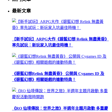
最新文章
【新手試玩】ARPG大作《碧藍幻想 Relink 無盡黃昏》
率先試玩：新玩家入坑最佳時機！
《碧藍幻想Relink 無盡黃昏》 公開與 Cygames ID 及
《碧藍幻想》相關遊戲的連動特典！
《RO 仙境傳說：世界之旅》半週年主題月啟動 多重慶