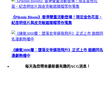
《Pikmin Bloom》香港雙重活動登場！限定金色花苗、
紀念明信片與皮克敏遮陽帽等你蒐集
《練氣3000層：墮落女帝逼我飛升》正式上市 遊戲同名
漫劇熱播中
每天為您帶來最新最有趣的ACG消息！