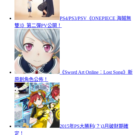
PS4/PS3/PSV《ONEPIECE 海賊無
雙3》第二彈PV公開！
《Sword Art Online︰Lost Song》新
原創角色公佈！
2015年PS大勝利(？)3月破財期確
定！