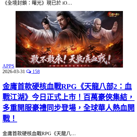
《全境封鎖：曙光》現已於 iO…
APPS
2026-03-31
158
金庸首款硬核血戰RPG《天龍八部2：血
戰江湖》今日正式上市！百萬豪俠集結，
多重開服豪禮同步登場，全球華人熱血開
戰！
金庸首款硬核血戰RPG《天龍八…