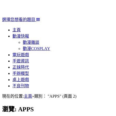
選擇您想看的題目
主頁
動漫快報
動漫雜談
動漫COSPLAY
電玩遊戲
手遊資訊
正妹時代
手辦模型
桌上遊戲
不良刊物
現在的位置:
主頁
»
類別： "APPS"
(頁面 2)
瀏覽:
APPS