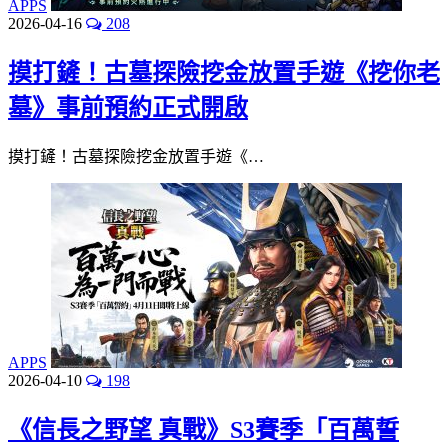
APPS
2026-04-16
208
摸打鏟！古墓探險挖金放置手遊《挖你老
墓》事前預約正式開啟
摸打鏟！古墓探險挖金放置手遊《…
APPS
2026-04-10
198
《信長之野望 真戰》S3賽季「百萬誓