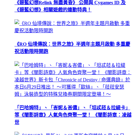
《碧藍幻想Relink 無盡黃昏》 公開與 Cygames ID 及
《碧藍幻想》相關遊戲的連動特典！
《RO 仙境傳說：世界之旅》半週年主題月啟動 多重慶
祝活動限時開跑
「巴哈姆特」、「峇妮＆峇儂」、「坦忒菈＆拉緹卡」
等《闇影詩章》人氣角色齊聚一堂！ 《闇影詩章：凌越
世