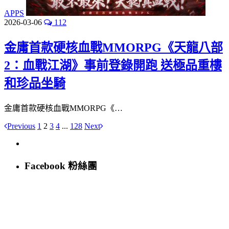
APPS
2026-03-06
112
金庸首款硬核血戰MMORPG《天龍八部
2：血戰江湖》事前登錄開跑 送極品重樓
和珍品坐騎
金庸首款硬核血戰MMORPG《…
Previous
1
2
3
4
...
128
Next
Facebook 粉絲團