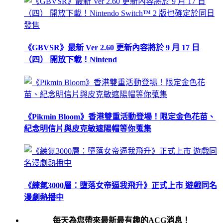
《GBVSR》最新 Ver 2.60 更新內容將於 9 月 17 日
（四） 開放下載！Nintend
《Pikmin Bloom》香港雙重活動登場！限定金色花苗、
紀念明信片與皮克敏遮陽帽等你蒐集
《練氣3000層：墮落女帝逼我飛升》正式上市 遊戲同名
漫劇熱播中
每天為您帶來最新最有趣的ACG消息！