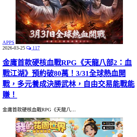
APPS
2026-03-25
117
金庸首款硬核血戰RPG《天龍八部2：血
戰江湖》預約破80萬！3/31全球熱血開
戰，多元養成決勝武林，自由交易能戰能
賺！
金庸首款硬核血戰RPG《天龍八…