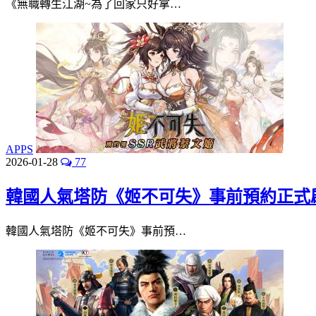
《無職轉生江湖~為了回家只好拿…
APPS
2026-01-28
77
韓國人氣塔防《姬不可失》事前預約正式啟動！
韓國人氣塔防《姬不可失》事前預…