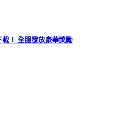
萬次下載！ 全服發放豪華獎勵