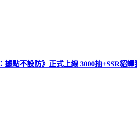
點不設防》正式上線 3000抽+SSR貂