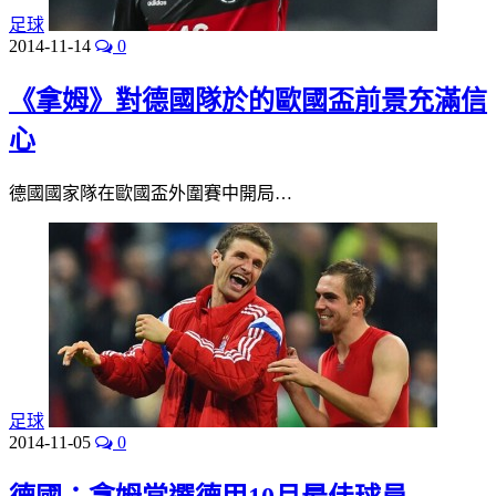
足球
2014-11-14
0
《拿姆》對德國隊於的歐國盃前景充滿信
心
德國國家隊在歐國盃外圍賽中開局…
足球
2014-11-05
0