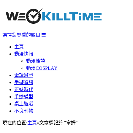
選擇您想看的題目
主頁
動漫快報
動漫雜談
動漫COSPLAY
電玩遊戲
手遊資訊
正妹時代
手辦模型
桌上遊戲
不良刊物
現在的位置:
主頁
»
文章標記於 "拿姆"