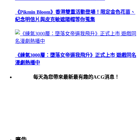
《Pikmin Bloom》香港雙重活動登場！限定金色花苗、
紀念明信片與皮克敏遮陽帽等你蒐集
《練氣3000層：墮落女帝逼我飛升》正式上市 遊戲同名
漫劇熱播中
每天為您帶來最新最有趣的ACG消息！
廣告