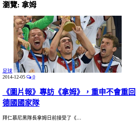
瀏覽:
拿姆
足球
2014-12-05
0
《圖片報》專訪《拿姆》，重申不會重回
德國國家隊
拜仁慕尼黑隊長拿姆日前接受了《…