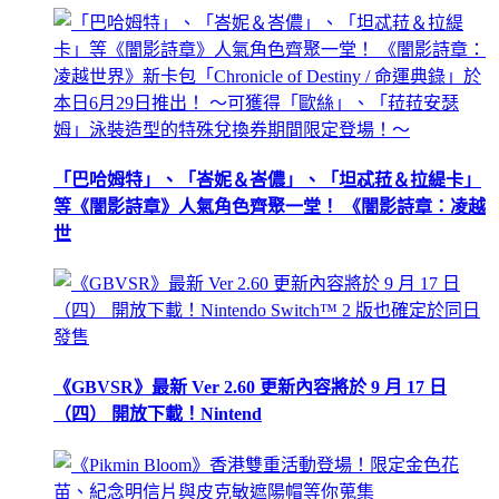
「巴哈姆特」、「峇妮＆峇儂」、「坦忒菈＆拉緹卡」
等《闇影詩章》人氣角色齊聚一堂！ 《闇影詩章：凌越
世
《GBVSR》最新 Ver 2.60 更新內容將於 9 月 17 日
（四） 開放下載！Nintend